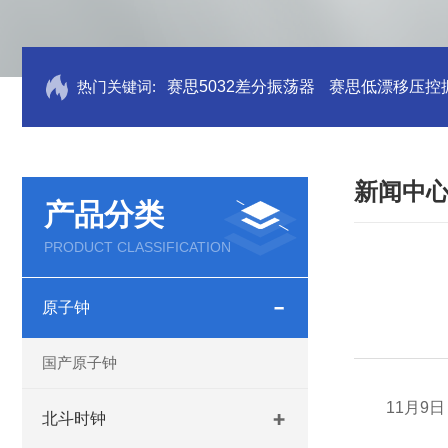
热门关键词:
赛思5032差分振荡器
赛思低漂移压控
新闻中
产品分类
PRODUCT CLASSIFICATION
原子钟
国产原子钟
11月9
北斗时钟