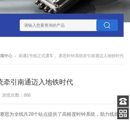
赛思北斗终端压控晶振
赛思高频石英无源晶体谐振器
赛思32
新闻中心
-
南通1号线正式通车， 赛思时钟系统牵引南通迈入地铁时代
统牵引南通迈入地铁时代
浏览次数：886
客服
赛思为全线
共
28
个站点提供了
高精度
时钟系统，助力线路精
电话
关注
公众号