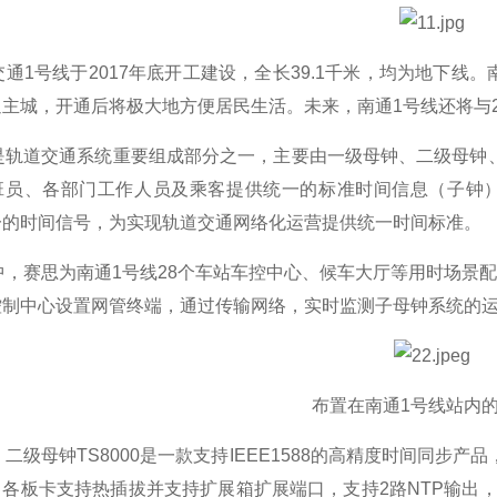
交通
1号线
于
2017年
底开工建设，
全长
39.1千米
，
均为地下线。
主城，开通后将极大地方便居民生活。未来，南通1号线还将与
是轨道交通系统重要组成部分之一，
主要由一级母钟、二级母钟
班员、各部门工作人员及乘客提供统一的标准时间信息（子钟
一的时间信号
，为实现轨道交通网络化运营提供统一时间标准。
中，赛思为南通
1
号线
28
个车站
车控中心、候车大厅等用时场景
控制中心设置网管终端，通过传输网络，实时监测
子母钟系统
的
布置在南通
1号线站内
、二级母钟
TS8000
是一款支持
IEEE1588
的高精度时间同步产品
；各板卡支持热插拔并支持扩展箱扩展端口，支持
2
路
NTP
输出