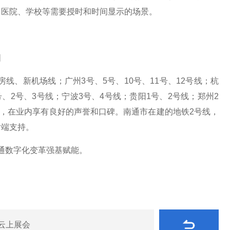
、医院
、
学校
等需要授时和时间显示的场景
。
图
房线、新机场线；广州
3
号、
5
号、
10
号、
11
号、
12
号线；
杭
号、
2
号、
3
号线；宁波
3
号、
4
号线；贵阳
1
号、
2
号线；郑州
2
，在业内享有良好的声誉和口碑。
南通市在建的地铁
2
号线，
后端支持。
通数字化变革强基赋能。
云上展会