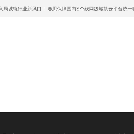
入局城轨行业新风口！ 赛思保障国内S个线网级城轨云平台统一