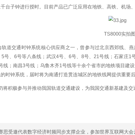
上千台子钟进行
授时。
目前产品已广泛
应用在地铁、
高铁
、机场
TS8000
实拍
内轨道交通时钟系统核心供应商之一，
曾参与过北京西郊线、燕
、
5
号、
6
号等八条线；
武汉
4
号、
6
号、
8
号、
21
号线；石家庄
1
号线；南昌
3
号线；乌鲁木齐
1
号线等十余个省市的地铁项目建设
思的时钟系统，届时将为南通打造贯连城区的地铁线网提供重要
仍将积极参与并推动我国轨道交通建设，为我国交通新基建及交
赛思受邀代表数字经济时频同步支撑企业，参加世界互联网大会