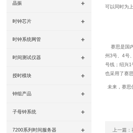
晶振
可以同时为
时钟芯片
时钟系统网管
赛思是国
州
3
号、
4
号
时间测试仪器
号线；绍兴
1
也采用了赛
授时模块
未来，赛思
钟组产品
子母钟系统
7200系列时间服务器
上一篇：