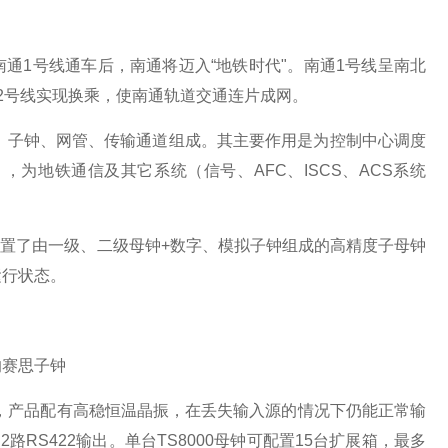
南通
1号线通车后，南通将迈入“地铁时代"。南通1号线呈南北
2号线实现换乘，使南通轨道交通连片成网
。
、子钟、网管、传输通道组成。其主要作用是为控制中心调度
），为地铁通信及其它系统（信号、
AFC
、
ISCS
、
ACS
系统
配置了
由一级、二级母钟
+
数字
、
模拟
子钟组成的高精度子母钟
运行状态。
的赛思子钟
，产品配有高稳恒温晶振，在丢失输入源的情况下仍能正常输
，
2
路
RS422
输出。单台
TS8000
母钟
可配置
15
台扩展箱，
最多