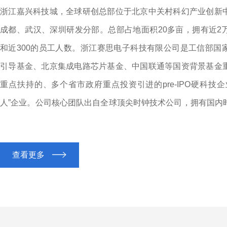
浙江嘉兴科技城，全球研创总部位于北京中关村科幻产业创新
成都、武汉、深圳研发分部。总部占地面积20多亩，拥有近2
和近300的员工人数。浙江赛思电子科技有限公司是工信部国
引导基金、北京集成电路芯片基金、中国联通等国资背景基金
重点扶持的、多个省市政府重点投资引进的pre-IPO硬科技
人”企业。公司核心团队出自全球顶尖时钟技术公司，拥有国内
FPGA守时和授时算法，可提升时钟守时和授时能力；自研TD
打戳精度；采用kalman滤波算法和智能参数匹配和PI控制
查看更多
制；具有硬件设计与软件深度定制开发能力，可提供定制化解
键技术都有自研能力，无需外协...