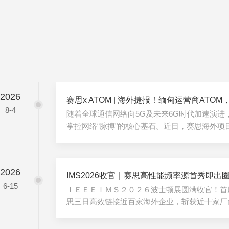
2026
赛思x ATOM | 海外捷报！缅甸运营商ATO
8-4
随着全球通信网络向5G及未来6G时代加速演进
掌控网络“脉搏"的核心基石。近日，赛思海外项目
时钟系统在缅甸头部运营商ATOM全面落地，为
网络建设夯实时间同步根基。1、H厂设备“年久失修
为缅甸最大的移动运营商，
2026
#ATOM#（AdvancingTelecommunications
IMS2026收官｜赛思高性能频率源首秀即出
6-15
1800万，网络覆盖缅甸300个镇区、部署830
ＩＥＥＥＩＭＳ２０２６波士顿展圆满收官！首
率...
思三日高效链接近百家海外企业，斩获近十家厂
解决方案服务商身份，跻身全球射频产业链主流
２０２６，赛思全品类时频生态首秀全球ＲＦ／