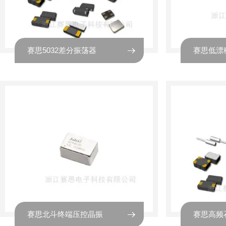
赛思5032差分振荡器
赛思低漂
赛思北斗终端压控晶振
赛思高频