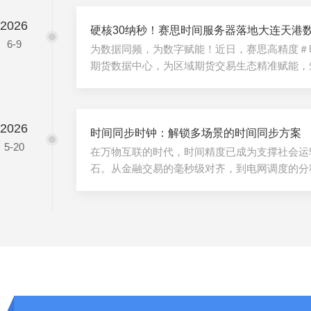
盛会——ＩＥＥＥＭＴＴ－Ｓ国际微波研讨会（
2026
月９日至６月１１日在美国波士顿举办。作为全
硬核30纳秒！赛思时间服务器落地大连天港
6-9
标＂，本届ＩＭＳ汇聚来自５５个国家的８，０
为数据同频，为数字赋能！近日，赛思高精度＃
＋参展企业，覆盖射频、微波、毫米...
期货数据中心，为区域期货交易生态精准赋能，
天港数据中心：大连期货市场的＂心脏地带＂作
承载节点，大连天港＃数据中心整体按照国标、
准建设，机房建筑面积近７万㎡，规划机柜９０
2026
＋Ｎ＋１冗余机电配套，具备高可靠、高冗余、
时间同步时钟：解锁多场景的时间同步方案
5-20
聚数十家期货公司、量化私募、券商资管机构，同时
在万物互联的时代，时间精度已成为支撑社会运
石。从金融交易的毫秒级对齐，到电网调度的分
稳定运转，时间同步的需求贯穿各领域。时间同
心供给者，以灵活适配的同步方案，打破场景壁
统一的根基，成为解锁多场景协同的关键密钥。
间基准时间同步时钟的核心使命，是为各类系统
时间基准。它通过接收时间源信号，将精准时间
同设备间的时间偏差。这种统一的时间...