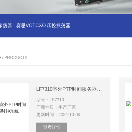
振荡器
赛思VCTCXO 压控振荡器
赛思10MHz 压控晶振价格
心
/ PRODUCTS
LF7310室外PTP时间服务器时钟系统
型号：LF7310
厂商性质：生产厂家
更新时间：2024-10-09
查看详情