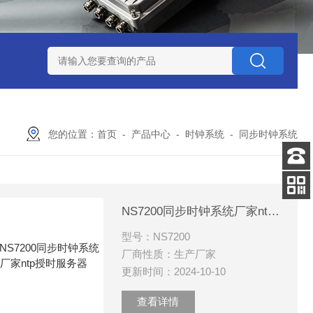
赛思北斗终端压控晶振
赛思高频石英无源晶体谐振器
赛思32
您的位置：
首页
-
产品中心
-
时钟系统
-
同步时钟系统
客服
电话
关注
NS7200同步时钟系统厂家ntp授时服务器
公众号
型号：NS7200
厂商性质：生产厂家
更新时间：2024-10-10
查看详情