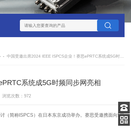
赛思北斗终端压控晶振
赛思高频石英无源晶体谐振器
赛思32
心
-
中国受邀出席2024 IEEE ISPCS企业！赛思ePRTC系统成5G时频同步网亮相
赛思ePRTC系统成5G时频同步网亮相
浏览次数：972
通信研讨（简称ISPCS）在日本东京成功举办。赛思受邀携面向5G
客服
电话
关注