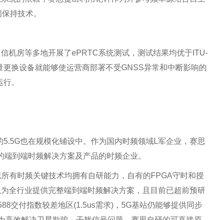
间保持技术。
机房等多地开展了ePRTC系统测试，测试结果均优于ITU-
、大量更换设备就能够使运营商部署不受GNSS异常和中断影响的
运行。
5.5G也在规模化铺设中。作为国内时频领域L军企业，赛思
整的端到端时频解决方案及产品的时频企业。
，赛思所有时频关键技术均拥有自研能力，自有的FPGA守时和授
以为全行业提供完整端到端时频解决方案，且目前已超前预研
588交付指数较差地区(1.5us需求)，5G基站仍能够提供同步
案；为高效解决卫星欺骗、干扰信号问题，赛思自研的可直接原