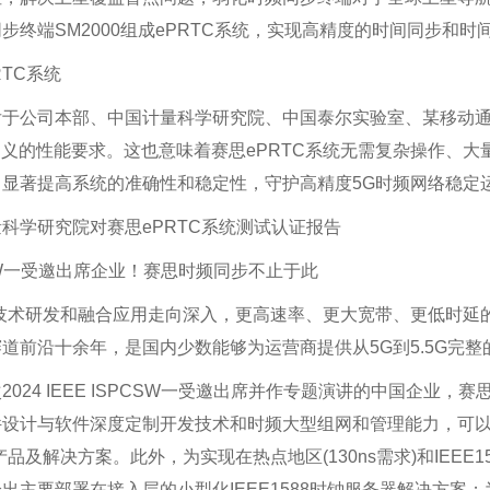
步终端SM2000组成ePRTC系统，实现高精度的时间同步和时
RTC系统
于公司本部、中国计量科学研究院、中国泰尔实验室、某移动通信
72.1定义的性能要求。这也意味着赛思ePRTC系统无需复杂操作
显著提高系统的准确性和稳定性，守护高精度5G时频网络稳定
科学研究院对赛思ePRTC系统测试认证报告
W一受邀出席企业！赛思时频同步不止于此
技术研发和融合应用走向深入，更高速率、更大宽带、更低时延的
道前沿十余年，是国内少数能够为运营商提供从5G到5.5G完
2024 IEEE ISPCSW一受邀出席并作专题演讲的中国企业
件设计与软件深度定制开发技术和时频大型组网和管理能力，可
品及解决方案。此外，为实现在热点地区(130ns需求)和IEEE1
出主要部署在接入层的小型化IEEE1588时钟服务器解决方