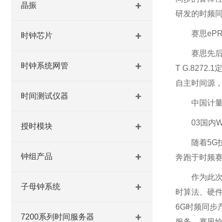
晶振
研发的时频同
赛思eP
时钟芯片
赛思先后
时钟系统网管
T G.82
自主时间源，
时间测试仪器
中国计量
03国内
授时模块
随着5G
钟组产品
奔跑于时频赛
作为此次
子母钟系统
时算法、硬
6G时频同步产
7200系列时间服务器
服务，赛思给