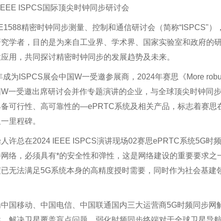
4 IEEE ISPCS国际顶尖时钟同步研讨会
EE1588精密时钟同步测量、控制和通信研讨会（简称“ISPC
研究学者，目的是为来自工业界、学术界、国家实验室和政府的
业应用，共同探讨精密时钟同步的发展趋势及未来。
成为ISPCS展会中国W一受邀参展商，2024年赛思《More robust high p
国W一受邀出席研讨会并作专题演讲的企业，与全球顶尖时钟同步
备可行性、高可靠性的—ePRTC系统及相关产品，标志着赛
又一里程碑。
人许总在2024 IEEE ISPCS演讲现场02赛思ePRTC系统5
持网络，必须具有*的安全性和弹性，这是网络建设的重要要求之
已无法满足5G系统本身的高精度授时需要，同时作为社会基建
为中国移动、中国电信、中国联通国内三大运营商5G时频同步网
性，解决卫星覆盖盲点问题，弱化时频同步终端对于全球卫星导