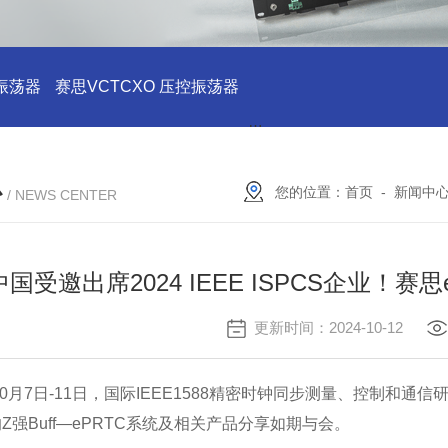
振荡器
赛思VCTCXO 压控振荡器
赛思10MHz 压控晶振价格
心
您的位置：
首页
-
新闻中
/ NEWS CENTER
中国受邀出席2024 IEEE ISPCS企业！
更新时间：2024-10-12
年10月7日-11日，国际IEEE1588精密时钟同步测量、控制和
Z强Buff—ePRTC系统及相关产品分享如期与会。