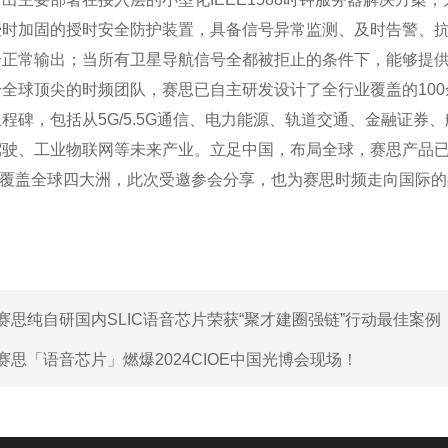
授时加固的授时安全防护装置，具备信号异常监测、及时告警、抗
正常输出；当所有卫星导航信号全都被拒止的条件下，能够提供不
全球顶尖的时频团队，赛思已自主研发设计了全行业覆盖的100
程碑，包括从5G/5.5G通信、电力能源、轨道交通、金融证券
驾驶、工业物联网等未来产业。立足中国，布局全球，赛思产品
业务覆盖全球四大洲，此次受邀参会分享，也为赛思时频走向国际
赛思纯自研国内SLIC语音芯片荣获“聚才建圈强链”行动最佳案例
赛思「语音芯片」燃爆2024CIOE中国光博会现场！