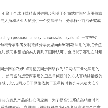
公众号
S"），汇聚了全球顶端精密时钟同步和基于分布式时间的应用领域
研究人员和从业人员提供一个交流平台，分享行业前沿研究成
recision time synchronization system》一文被收
领域专家学者及制造商分享赛思面向5G部署应用的难点卡点
思在时频同步领域的实力得到了国际认可，也成就了赛思在时频
G时频同步网的Z强Buff高精度同步网络作为5G网络工业化应用的
一。然而当前运营商常用的卫星单频授时的方式百纳秒量级的
领域，若5G同步骨干网络依赖于卫星授时将会带来极大安全
解决方案及产品的核心供应商，为了提高5G系统高精度时间
航系统的依赖，赛思提出利用铯钟作为外参考频率源结合自主