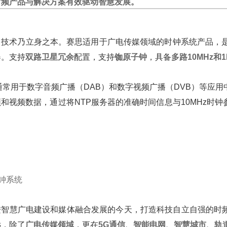
时频产品与解决方案有效驱动智慧发展。
，技术乃立身之本。赛思适用于广电传媒领域的时钟系统产品，是
器。支持
双路卫星冗余
配置，支持
铷原子钟
，具备
多路10MHz和
号通常用于数字音频广播（DAB）和数字视频广播（DVB）等
和视频数据，通过将NTP服务器的准确时间信息与10MHz时
钟系统
进智慧广电建设和媒体融合发展的今天，打造科技自立自强的时
远，除了
广电传媒领域
，更在
5G通信、智能电网、智慧城市、轨