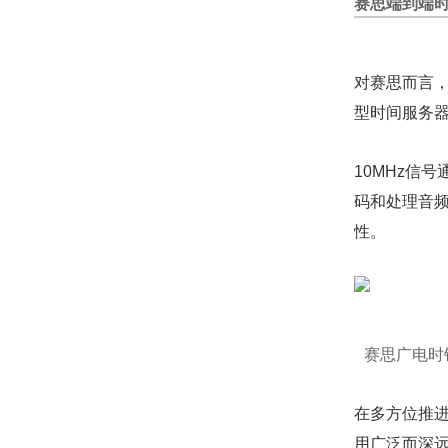
赛思端到端
对赛思而言
型时间服务
10MHz信
码和处理音频
性。
赛思广电时
在多方位推
用广泛而深