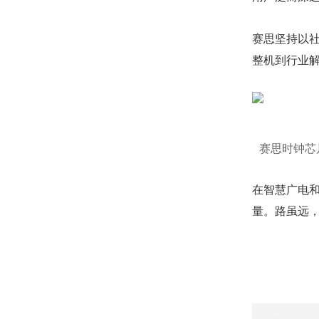
赛思坚持以
整机到行业
赛思时钟芯
在智慧广电
量。路虽远