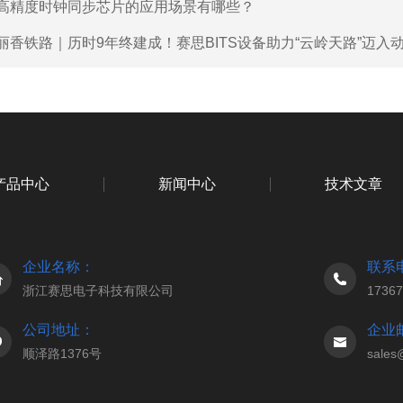
高精度时钟同步芯片的应用场景有哪些？
丽香铁路｜历时9年终建成！赛思BITS设备助力“云岭天路”迈入
产品中心
新闻中心
技术文章
企业名称：
联系
浙江赛思电子科技有限公司
1736
公司地址：
企业
顺泽路1376号
sales