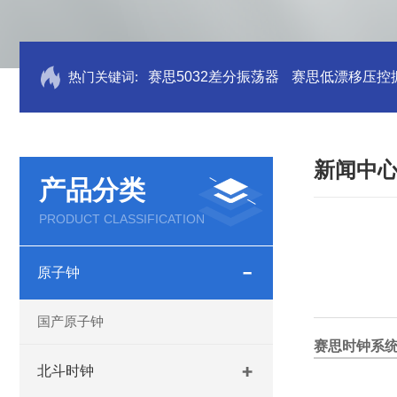
热门关键词:
赛思5032差分振荡器
赛思低漂移压控
新闻中
产品分类
PRODUCT CLASSIFICATION
原子钟
国产原子钟
赛思时钟系统
北斗时钟