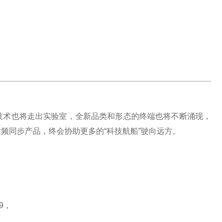
）
技术也将走出实验室，全新品类和形态的终端
也
将不断涌现，
时频同步产品，终会协助更多的
“科技航船”驶向远方。
19，