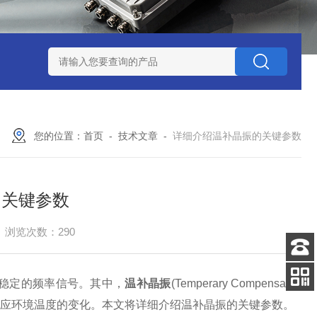
赛思北斗终端压控晶振
赛思高频石英无源晶体谐振器
赛思32
您的位置：
首页
-
技术文章
-
详细介绍温补晶振的关键参数
的关键参数
浏览次数：290
客服
电话
责产生稳定的频率信号。其中，
温补晶振
(Temperary Compensated
关注
其频率以适应环境温度的变化。本文将详细介绍温补晶振的关键参数。
公众号