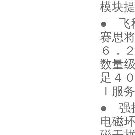
模块
● 飞
赛思
６．
数量
足４
Ｉ服
● 强
电磁
磁干