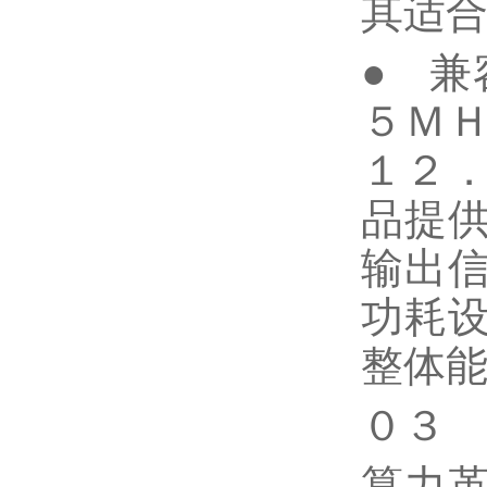
其适
● 兼
５Ｍ
１２
品提
输出
功耗
整体
０３
算力