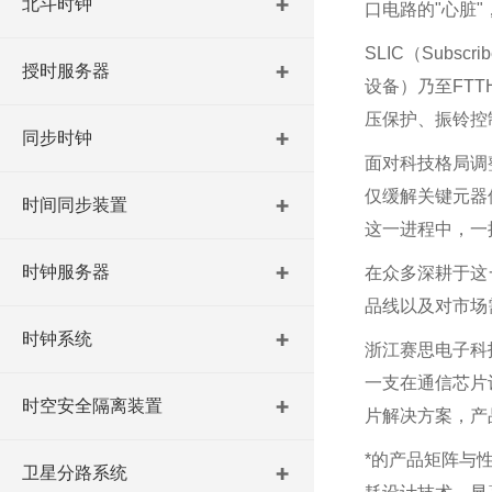
北斗时钟
口电路的
"
心脏
"
SLIC
（
Subscribe
授时服务器
设备）乃至
FTT
压保护、振铃控
同步时钟
面对科技格局调
仅缓解关键元器
时间同步装置
这一进程中，一
时钟服务器
在众多深耕于这
品线以及对市场
时钟系统
浙江赛思电子科
一支在通信芯片
时空安全隔离装置
片解决方案，产
*的产品矩阵与
卫星分路系统