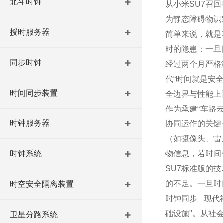
北斗时钟
从小米SU7召
为静态障碍物识
授时服务器
简单来说，就是
时的隐患：一旦
同步时钟
经过两个月严格
代“时间就是安
时间同步装置
全边界与性能上
作为承建“车路
时钟服务器
协同运作的关键
（如摄像头、雷
时钟系统
物信息，若时间
SU7标准版的
的不足。一旦时
时空安全隔离装置
时钟同步 现代
础设施"。从社
卫星分路系统