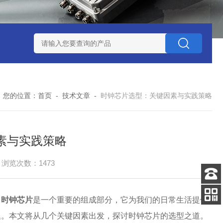
赛思北斗终端压控晶振
赛思高频石英无源晶体谐振器
赛思32
您的位置：
首页
-
技术文章
-
时钟芯片选型：关键因素与实践策略
素与实践策略
浏览次数：1473
客服
电话
，
时钟芯片
是一个重要的组成部分，它为我们的日常生活提供
关注
题。本文将从几个关键因素出发，探讨时钟芯片的选型之道。
公众号