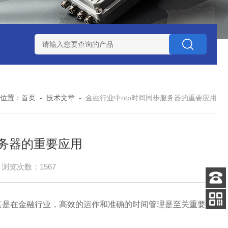
赛思北斗终端压控晶振
赛思高频石英无源晶体谐振器
赛思32
位置：
首页
-
技术文章
-
金融行业中ntp时间同步服务器的重要应用
服务器的重要应用
浏览次数：1567
客服
电话
其是在金融行业，高效的运作和准确的时间管理是至关重要
关注
公众号