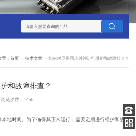
赛思北斗终端压控晶振
赛思高频石英无源晶体谐振器
赛思32
位置：
首页
-
技术文章
-
如何对卫星同步时钟进行维护和故障排查？
维护和故障排查？
浏览次数：1455
准本地时间。为了确保其正常运行，需要定期进行维护和故障
客服
电话
关注