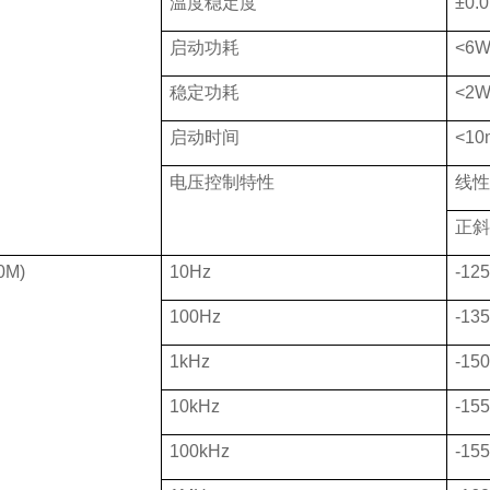
温度稳定度
±
0.
启动功耗
<
6
稳定功耗
<
2
启动时间
<1
0
电压控制特性
线性
正斜
0M)
10Hz
-12
100Hz
-1
3
5
1kHz
-15
10kHz
-15
100kHz
-1
55