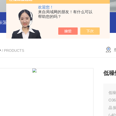
欢迎您！
来自局域网的朋友！有什么可以
帮助您的吗？
振荡器
赛思VCTCXO 压控振荡器
赛思10MHz 压控晶振价格
心
/ PRODUCTS
低噪
低噪
O3
晶振
(-