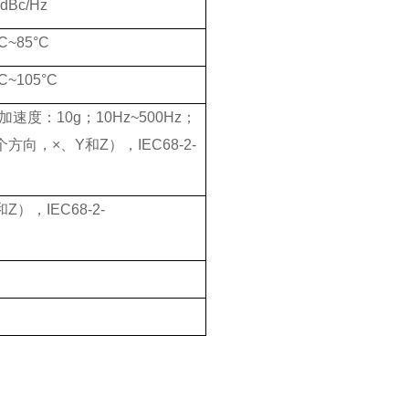
0dBc/Hz
C~85
°
C
C~105
°
C
加速度：
10g
；
10Hz~500Hz
；
个方向，×、
Y
和
Z
），
IEC68-2-
和
Z
），
IEC68-2-