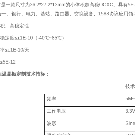
7
是一款尺寸为
36.2*27.2*13mm
的小体积超高稳
OCXO
。具有
5E
合一、银行、电力、基站、路由器、交换设备、
1588
协议应用领
体积、高稳定性
稳定度≤±
1E-10
（
-40
℃
~85
℃）
率≤±
1E-10/
天
≤
5E-12
恒温晶振定制
技术指标：
技术
频率
5M~
工作电压
3.3
波形
Sin