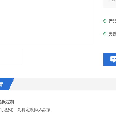
器、
产
更
情
晶振定制
7
小型化、高稳定度恒温晶振