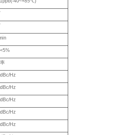
01ppb(-40~+85
℃
)
W
W
min
<5%
率
5dBc/Hz
dBc/Hz
0dBc/Hz
5dBc/Hz
dBc/Hz