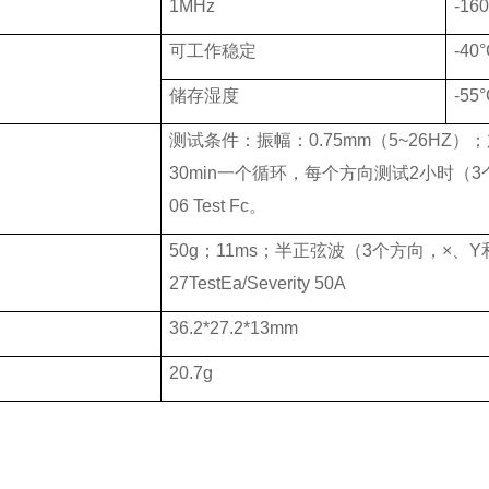
1MHz
-16
可工作稳定
-40
°
储存湿度
-55
°
测试条件：振幅：
0.75mm
（
5~26HZ
）；
30min
一个循环，每个方向测试
2
小时（
3
06 Test Fc
。
50g
；
11ms
；半正弦波（
3
个方向，×、
Y
27TestEa/Severity 50A
36.2*27.2*13mm
20.7
g