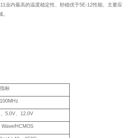
关注
-11
业内最高的温度稳定性、秒稳优于
5E-12
性能。主要应
公众号
域。
指标
1
00MHz
V
、
5
.0
V
、
12
.0
V
e Wave/HCMOS