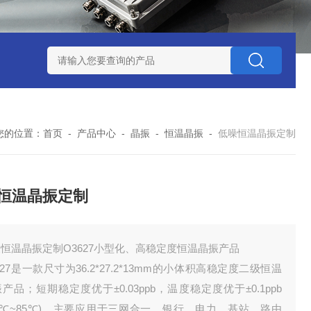
赛思北斗终端压控晶振
赛思高频石英无源晶体谐振器
赛思32
您的位置：
首页
-
产品中心
-
晶振
-
恒温晶振
-
低噪恒温晶振定制
恒温晶振定制
恒温晶振定制O3627小型化、高稳定度恒温晶振产品
627是一款尺寸为36.2*27.2*13mm的小体积高稳定度二级恒温
产品；短期稳定度优于±0.03ppb，温度稳定度优于±0.1ppb
40℃~85℃)，主要应用于三网合一、银行、电力、基站、路由