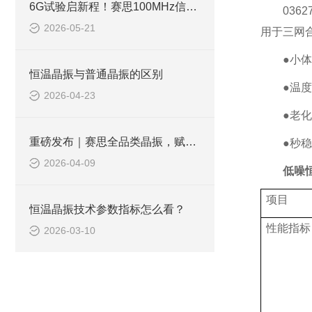
6G试验启新程！赛思100MHz信号相位噪声突破-170.03dBc@1KHz
0362
2026-05-21
用于三网
●小
恒温晶振与普通晶振的区别
●温度
2026-04-23
●老化
重磅发布｜赛思全品类晶振，赋能AI算力精准前行！
●秒稳
2026-04-09
低噪
项目
恒温晶振技术参数指标怎么看？
性能指标
2026-03-10