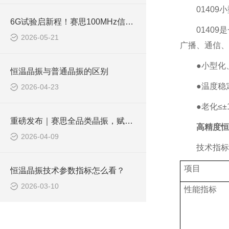
01409
小
6G试验启新程！赛思100MHz信号相位噪声突破-170.03dBc@1KHz
01409
是
2026-05-21
广播、通信、
●小型化
恒温晶振与普通晶振的区别
●温度稳
2026-04-23
●老化≤±
重磅发布｜赛思全品类晶振，赋能AI算力精准前行！
高精度恒
2026-04-09
技术指标
项目
恒温晶振技术参数指标怎么看？
2026-03-10
性能指标