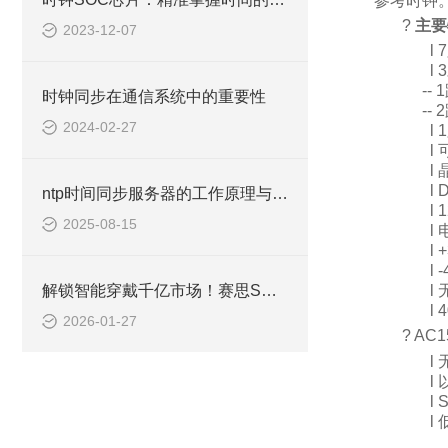
参考时钟
?
主要
2023-12-07
l
7
l
3
-- 1
时钟同步在通信系统中的重要性
-- 2
2024-02-27
l
1
l
l
l
ntp时间同步服务器的工作原理与架构分析
l
1
2025-08-15
l
l
+
l
-
解锁智能穿戴千亿市场！赛思SMD晶体谐振器，精准驱动智能生态
l
l
4
2026-01-27
?
AC1
l
l
l
S
l