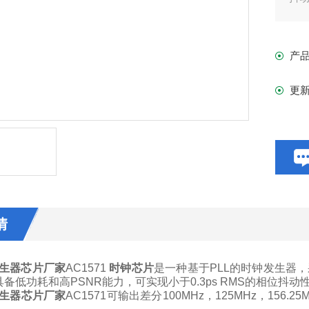
产
更
情
生器芯片厂家
AC1571
时钟芯片
是
一种
基于
PLL
的时钟发生器
，
具备
低功耗和高
PSNR
能力
，
可实现小于
0.3ps RMS
的相位抖动
生器芯片厂家
AC1571
可
输出差分
100MHz
，
125MHz
，
156.25