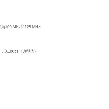
率为
100 MHz
和
125 MHz
）：
0.188ps
（典型
值
）