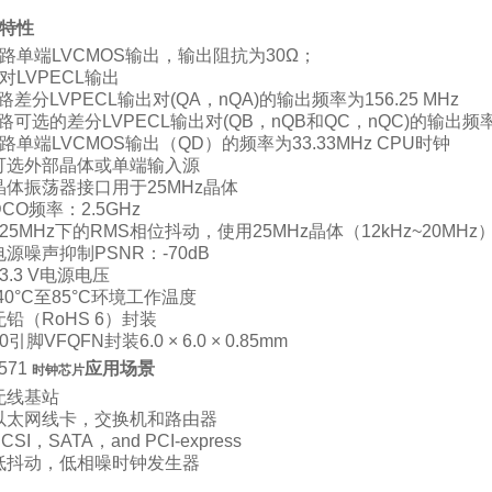
。
特性
路单端
LVCMOS
输出，输出阻抗为
30Ω
；
对
LVPECL
输出
路差分
LVPECL
输出对
(QA
，
nQA)
的输出频率为
156.25 MHz
路可选的差分
LVPECL
输出对
(QB
，
nQB
和
QC
，
nQC)
的输出频
路单端
LVCMOS
输出（
QD
）的频率为
33.33MHz CPU
时钟
可选外部晶体或单端输入源
晶体振荡器接口用于
25MHz
晶体
DCO
频率：
2.5GHz
25MHz
下的
RMS
相位抖动，使用
25MHz
晶体（
12kHz~20MHz
电源噪声抑制
PSNR
：
-70dB
3.3
V
电源电压
40°C
至
85°C
环境工作温度
无铅（
RoHS 6
）封
装
0
引脚
VFQFN
封装
6.0 × 6.0 × 0.85mm
571
应用场景
时钟芯片
无线基站
以太网线卡，交换机和路由器
CSI
，
SATA
，
and PCI-express
低抖动，低相噪时钟发生器