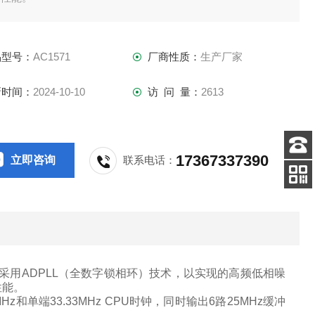
品型号：
AC1571
厂商性质：
生产厂家
新时间：
2024-10-10
访 问 量：
2613
17367337390
立即咨询
联系电话：
客服
电话
关注
公众号
采用
ADPLL
（
全数字锁相环
）
技术，以实现的高频低相噪
性能。
MHz
和单端
33.33MHz CPU
时钟，同时输出
6
路
25MHz
缓冲