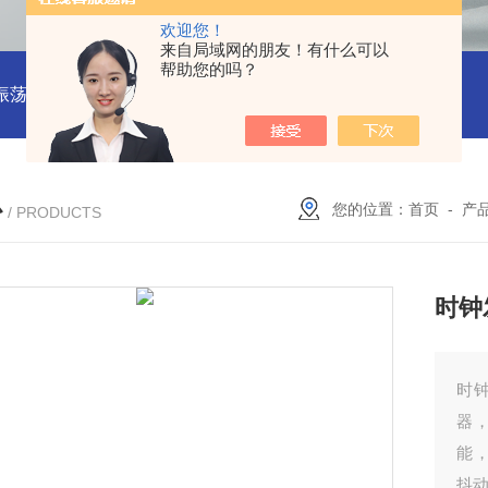
欢迎您！
来自局域网的朋友！有什么可以
帮助您的吗？
振荡器
赛思VCTCXO 压控振荡器
赛思10MHz 压控晶振价格
心
您的位置：
首页
-
产
/ PRODUCTS
时钟
时钟
器
能，
抖