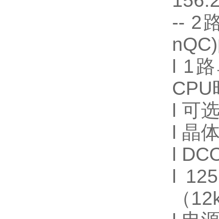
156.
-- 
nQC
l 1
CPU
l 
l 晶
l D
l 
（12