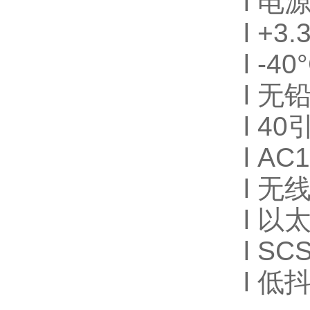
l 电
l +
l -
l 无
l 40
l
AC
l 无
l 
l SC
l 