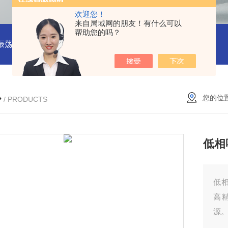
欢迎您！
来自局域网的朋友！有什么可以
帮助您的吗？
振荡器
赛思VCTCXO 压控振荡器
赛思10MHz 压控晶振价格
心
您的位
/ PRODUCTS
低相
低相
高
源