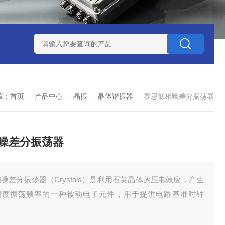
赛思北斗终端压控晶振
赛思高频石英无源晶体谐振器
赛思32
置：
首页
-
产品中心
-
晶振
-
晶体谐振器
-
赛思低相噪差分振荡器
噪差分振荡器
噪差分振荡器（Crystals）是利用石英晶体的压电效应，产生
精度振荡频率的一种被动电子元件，用于提供电路基准时钟
。