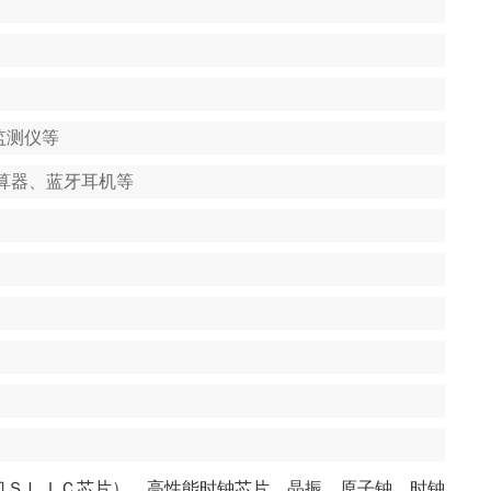
监测仪等
算器、蓝牙耳机等
口ＳＬＩＣ芯片）、高性能时钟芯片、晶振、原子钟、时钟