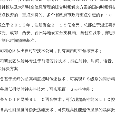
时钟模块及大型时空信息管理的综合时频解决方案的国内时频科
重点投资的、重点扶持的、多个省政府市政府重点引进的ｐｒｅ－
成立于２０１３年，注册资金２．１５亿余元，总部位于浙江嘉
东莞、成都、西安、台州等地设立分支机构。自创立以来，赛思秉
定制化时间频率基准。
公司核心团队出自时钟技术公司，拥有国内时钟领域技术；
公司研发团队始终专注于前沿芯片技术，能在时钟、时间、语音
和解决方案；
具备基于光纤的超高精度授时传递技术，可实现ＰＳ级别的同步
具备超低抖动时钟去抖技术，可实现百ＦＳ去抖性能；
具备ＶＯＩＰ网关ＳＬＩＣ语音技术，可实现超高性能ＳＬＩＣ
具备高性能温度补偿振荡器技术，可实现高性能超低温漂的晶体