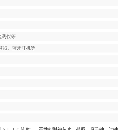
监测仪等
算器、蓝牙耳机等
口ＳＬＩＣ芯片）、高性能时钟芯片、晶振、原子钟、时钟