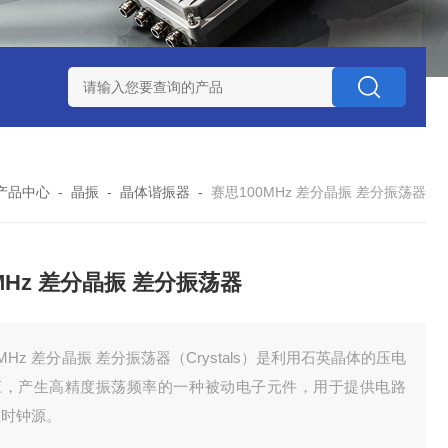
赛思北斗终端压控晶振
赛思高频石英无源晶体谐振器
赛思32
产品中心
-
晶振
-
晶体谐振器
-
赛思100MHz 差分晶振 差分振荡器
0MHz 差分晶振 差分振荡器
0MHz 差分晶振 差分振荡器（Crystals）是利用石英晶体的压电
应，产生高精度振荡频率的一种被动电子元件，用于提供电路
准时钟源。