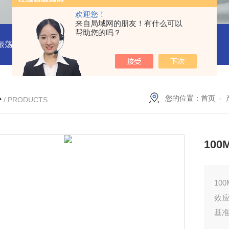
欢迎您！
来自局域网的朋友！有什么可以
帮助您的吗？
振荡器
赛思VCTCXO 压控振荡器
赛思10MHz 压控晶振价格
心
您的位置：
首页
-
/ PRODUCTS
10
10
效
基