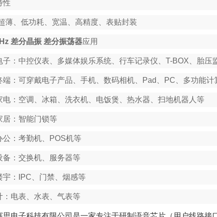
特性
超薄、低功耗、宽温、高精度、表贴封装
MHz 差分晶振 差分振荡器
应用
电子：中控仪表、多媒体娱乐系统、行车记录仪、T-BOX、胎压
终端：可穿戴电子产品、手机、数码相机、Pad、PC、多功能计
家电：空调、冰箱、洗衣机、电饭煲、热水器、扫地机器人等
家居：智能门锁等
办公：考勤机、POS机等
设备：交换机、服务器等
楼宇：IPC、门禁、烟感等
计：电表、水表、气表等
赛思电子科技有限公司是一家专注于研制语音芯片（用户线路接