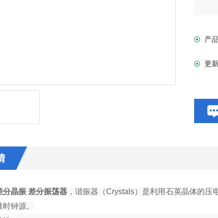
产
更
情
z 差分晶振 差分振荡器
，谐振器（Crystals）是利用石英晶体
准时钟源。