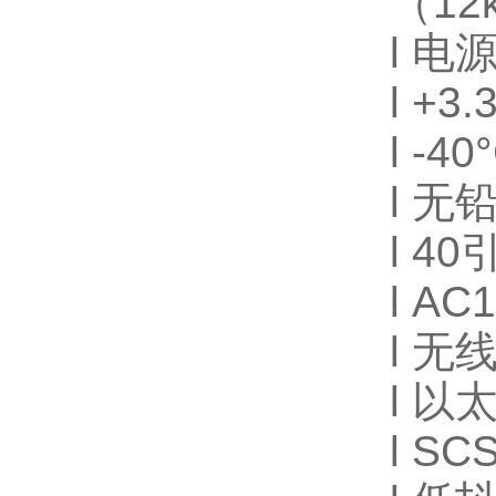
（12
l 电
l +
l -
l 无
l 40
l
AC
l 无
l 
l SC