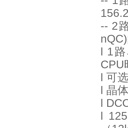
-- 
156.
-- 
nQC
l 1
CPU
l 
l 晶
l D
l 